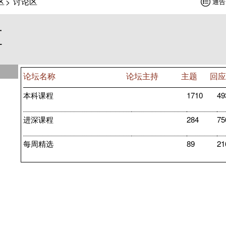
区
讨论区
>
通告
区
论坛名称
论坛主持
主题
本科课程
1710
进深课程
284
每周精选
89