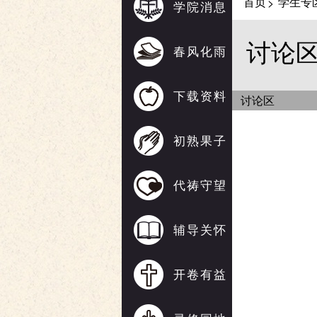
首页
学生专
>
学院消息
讨论
春风化雨
下载资料
讨论区
初熟果子
代祷守望
辅导关怀
开卷有益