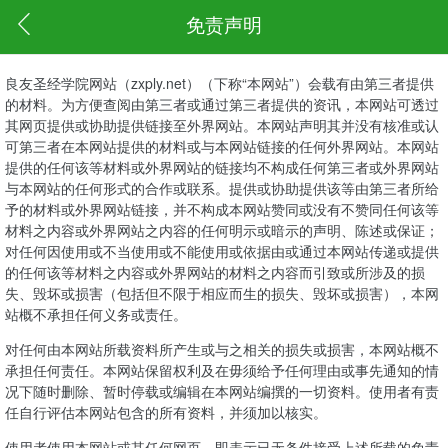
免责声明
良友圣经学院网站（zxply.net）（下称“本网站”）会载有由第三者提供
的材料。为方便查阅由第三者或通过第三者提供的资讯，本网站可透过
其网页提供或协助提供链接至外界网站。本网站声明其并没有核准或认
可第三者在本网站提供的材料或与本网站链接的任何外界网站。本网站
提供的任何该等材料或外界网站的链接均不构成任何第三者或外界网站
与本网站的任何形式的合作或联系。提供或协助提供该等由第三者所给
予的材料或外界网站链接，并不构成本网站赞同或没有不赞同任何该等
材料之内容或外界网站之内容的任何明示或暗示的声明、陈述或保证；
对任何因使用或不当使用或不能使用或依据由或通过本网站传递或提供
的任何该等材料之内容或外界网站的材料之内容而引致或所涉及的损
失、毁坏或损害（包括但不限于相应而生的损失、毁坏或损害），本网
站概不承担任何义务或责任。
对任何由本网站所载资料所产生或与之相关的损失或损害，本网站概不
承担任何责任。本网站保留权利及在毋须给予任何理由或事先通知的情
况下随时删除、暂时停载或编辑在本网站编撰的一切资料。使用者有责
任自行评估本网站包含的所有资料，并须加以核实。
使用者使用本网站或其任何网页，即表示已无条件接受上述所载的免责