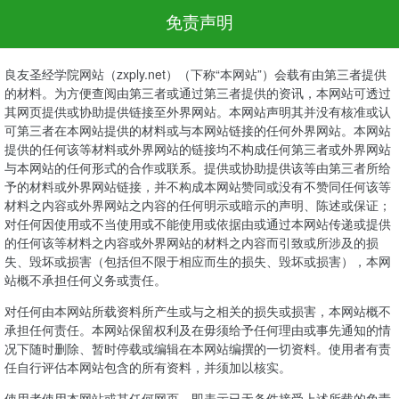
免责声明
良友圣经学院网站（zxply.net）（下称“本网站”）会载有由第三者提供
的材料。为方便查阅由第三者或通过第三者提供的资讯，本网站可透过
其网页提供或协助提供链接至外界网站。本网站声明其并没有核准或认
可第三者在本网站提供的材料或与本网站链接的任何外界网站。本网站
提供的任何该等材料或外界网站的链接均不构成任何第三者或外界网站
与本网站的任何形式的合作或联系。提供或协助提供该等由第三者所给
予的材料或外界网站链接，并不构成本网站赞同或没有不赞同任何该等
材料之内容或外界网站之内容的任何明示或暗示的声明、陈述或保证；
对任何因使用或不当使用或不能使用或依据由或通过本网站传递或提供
的任何该等材料之内容或外界网站的材料之内容而引致或所涉及的损
失、毁坏或损害（包括但不限于相应而生的损失、毁坏或损害），本网
站概不承担任何义务或责任。
对任何由本网站所载资料所产生或与之相关的损失或损害，本网站概不
承担任何责任。本网站保留权利及在毋须给予任何理由或事先通知的情
况下随时删除、暂时停载或编辑在本网站编撰的一切资料。使用者有责
任自行评估本网站包含的所有资料，并须加以核实。
使用者使用本网站或其任何网页，即表示已无条件接受上述所载的免责