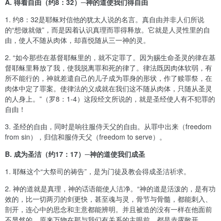
A. 得着自由（约8：32）─神的道使我们得自由
1. 约8：32
是
耶稣对信他的犹太人
说
的名言。真自由并非
人们所说
的
“想做就做”，
而
是
因着
认识真理而罪得释放。
它
就是人灵性里的自
由，使人不随从肉体，
却
喜悦随从三一神
的
灵。
2. “如今那些在基督耶稣里的，就不定罪了。因为赐生命圣灵的律在基
督耶稣里释放了我，使我脱离罪和死的律了。律法既因肉体软弱，有
所不能行的，神就差遣自己的儿子成为罪身的形状，作了赎罪祭，在
肉体中定了罪案。使律法的义成就在我们这不随从肉体，只随从圣灵
的人身上。”（罗8：1-4）
这段经文
所说的，就是圣经使人有不犯罪的
自由！
3. 圣经的自由，同时是响往服侍天父的自由。从罪中出来（freedom
from sin），归信
和
服侍天父（freedom to serve）。
B. 成为圣洁（约17：17）─神的道使我们成圣
1. 耶稣
这个“
大祭司的祷告”，是为门徒及教会得成圣洁
祈求
。
2. 神的道就是真理，
神的
话语能使人洁净。“神的道是活泼的，是有功
效的，比一切两刃的剑更快，甚至魂与灵，骨节与骨髓，都能刺入
、
剖开，连心中的思念和主意都能辨明。并且被造的没有一样在他面前
不显然的
。
原来万物在那与我们有关系的主眼前，都是赤露敞开