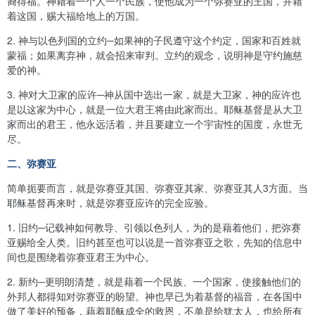
裔得福。神藉着一个人一个民族，使他成为一个弥赛亚的王国，并藉
着这国，赐大福给地上的万国。
2.
神与以色列国的立约─如果神的子民遵守这个约定，国家和百姓就
蒙福；如果离弃神，就会招来审判。立约的观念，说明神是守约施慈
爱的神。
3.
神对大卫家的应许─神从国中选出一家，就是大卫家，神的应许也
是以这家为中心，就是一位大君王将由此家而出。耶稣基督是从大卫
家而出的君王，他永远活着，并且要建立一个宇宙性的国度，永世无
尽。
二、弥赛亚
简单扼要而言，就是弥赛亚其国、弥赛亚其家、弥赛亚其人3方面。当
耶稣基督再来时，就是弥赛亚应许的完全应验。
1.
旧约─记载神如何教导、引领以色列人，为的是藉着他们，把弥赛
亚赐给全人类。旧约甚至也可以说是一首弥赛亚之歌，先知的信息中
间也是围绕着弥赛亚君王为中心。
2.
新约─更明朗清楚，就是藉着一个民族、一个国家，使接触他们的
外邦人都得知对弥赛亚的盼望。神也早已为着基督的福音，在各国中
做了美好的预备，藉着耶稣成全的救恩，不单是给犹太人，也给所有