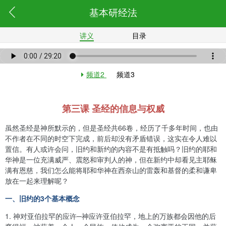
基本研经法
讲义
目录
频道2
频道3
第三课 圣经的信息与权威
虽然圣经是神所默示的，但是圣经共66卷，经历了千多年时间，也由
不作者在不同的时空下完成，前后却没有矛盾错误，这实在令人难以
置信。有人或许会问，旧约和新约的内容不是有抵触吗？旧约的耶和
华神是一位充满威严、震怒和审判人的神，但在新约中却看见主耶稣
满有恩慈，我们怎么能将耶和华神在西奈山的雷轰和基督的柔和谦卑
放在一起来理解呢？
一、旧约的3个基本概念
1.
神对亚伯拉罕的应许─神应许亚伯拉罕，地上的万族都会因他的后