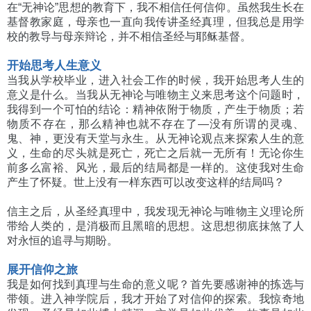
在“无神论”思想的教育下，我不相信任何信仰。虽然我生长在
基督教家庭，母亲也一直向我传讲圣经真理，但我总是用学
校的教导与母亲辩论，并不相信圣经与耶稣基督。
开始思考人生意义
当我从学校毕业，进入社会工作的时候，我开始思考人生的
意义是什么。当我从无神论与唯物主义来思考这个问题时，
我得到一个可怕的结论：精神依附于物质，产生于物质；若
物质不存在，那么精神也就不存在了—没有所谓的灵魂、
鬼、神，更没有天堂与永生。从无神论观点来探索人生的意
义，生命的尽头就是死亡，死亡之后就一无所有！无论你生
前多么富裕、风光，最后的结局都是一样的。这使我对生命
产生了怀疑。世上没有一样东西可以改变这样的结局吗？
信主之后，从圣经真理中，我发现无神论与唯物主义理论所
带给人类的，是消极而且黑暗的思想。这思想彻底抹煞了人
对永恒的追寻与期盼。
展开信仰之旅
我是如何找到真理与生命的意义呢？首先要感谢神的拣选与
带领。进入神学院后，我才开始了对信仰的探索。我惊奇地