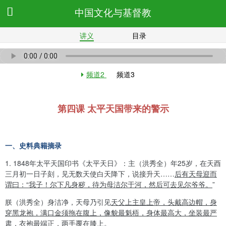
中国文化与基督教
讲义
目录
频道2
频道3
第四课 太平天国带来的警示
一、史料典籍摘录
1. 1848
年太平天国印书《太平天日》：主（洪秀全）年
25
岁，在天酉
三月初一日子刻，见无数天使白天降下，说接升天
……
后有天母迎而
谓曰：
“
我子！尔下凡身秽，待为母洁尔于河，然后可去见尔爷爷。
”
朕（洪秀全）身洁净，天母乃引见
天父上主皇上帝，头戴高边帽，身
穿黑龙袍，满口金须拖在腹上，像貌最魁梧，身体最高大，坐装最严
肃，衣袍最端正，两手覆在膝上。