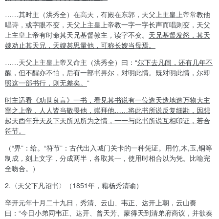
……
其时主（洪秀全）在高天，有殿在东郭，天父上主皇上帝常教他
唱诗，或字眼不变，天父上主皇上帝教一字一字长声而唱则变，天父
上主皇上帝有时命其天兄基督教主，读字不变。
天兄基督发怒，其天
嫂劝止其天兄，天嫂甚思量他，可称长嫂当母焉。
……
天父上主皇上帝又命主（洪秀全）曰：
“
尔下去凡间，还有几年不
醒
，但不醒亦不怕，
后有一部书畀尔，对明此情。既对明此情，尔即
照这一部书行，则无差矣。
”
时主适看《劝世良言》一书，看见其书说有一位造天造地造万物大主
宰之上帝，人人皆当敬畏他，崇拜他
……
将此书所说反复细勘，因想
起天酉年升天及下天所见所为之情，一一与此书所说互相印证，若合
符节。
（
“
畀
”
：给。
“
符节
”
：古代出入城门关卡的一种凭证。用竹,木,玉,铜等
制成，刻上文字，分成两半，各取其一，使用时相合以为凭。比喻完
全吻合。）
2.
〈天父下凡诏书〉（
1851
年，藉杨秀清谕）
辛开元年十月二十九日，秀清、云山、韦正、达开上朝，云山奏
曰：
“
今日小弟同韦正、达开、曾天芳、蒙得天到清弟府商议，并欲奏