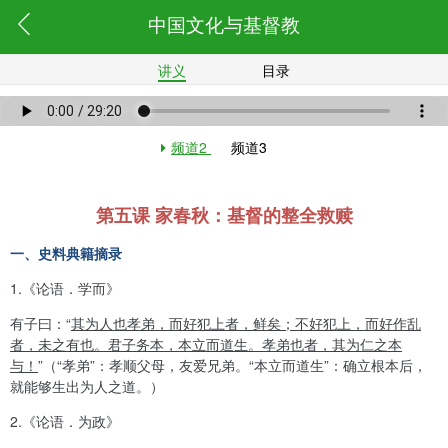
中国文化与基督教
讲义
目录
频道2
频道3
第五课 家春秋：基督的整全救赎
一、史料典籍摘录
1.
《论语．学而》
有子曰：
“
其为人也孝弟，而好犯上者，鲜矣；不好犯上，而好作乱
者，未之有也。君子务本，本立而道生。孝弟也者，其为仁之本
与！
”
（
“
孝弟
”
：孝顺父母，友爱兄弟。
“
本立而道生
”
：确立根本后，
就能够生出为人之道。）
2.
《论语．为政》