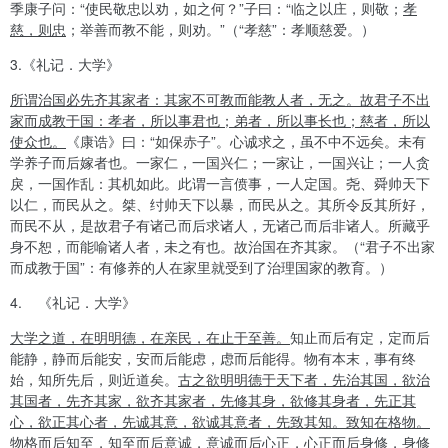
季康子问：
“
使民敬忠以劝，如之何？
”
子曰：
“
临之以庄，则敬；
孝
慈，则忠
；举善而教不能，则劝。
”
（
“
孝慈
”
：孝顺慈爱。）
3.
《礼记．大学》
所谓治国必先齐其家者：其家不可教而能教人者，无之。故君子不出
家而成教于国：孝者，所以事君也；弟者，所以事长也；慈者，所以
使众也。
《康诰》曰：
“
如保赤子
”
。心诚求之，虽不中不远矣。未有
学养子而后嫁者也。一家仁，一国兴仁；一家让，一国兴让；一人贪
戾，一国作乱：其机如此。此谓一言偾事，一人定国。尧、舜帅天下
以仁，而民从之。桀、纣帅天下以暴，而民从之。其所令反其所好，
而民不从，是故君子有诸己而后求诸人，无诸己而后非诸人。所藏乎
身不恕，而能喻诸人者，未之有也。故治国在齐其家。（
“
君子不出家
而成教于国
”
：有修养的人在家里就受到了治理国家的教育。）
4.
《礼记．大学》
大学之道，在明明德，在亲民，在止于至善。
知止而后有定，定而后
能静，静而后能安，安而后能虑，虑而后能得。物有本末，事有终
始，知所先后，则近道矣。
古之欲明明德于天下者，先治其国，欲治
其国者，先齐其家，欲齐其家者，先修其身，欲修其身者，先正其
心，欲正其心者，先诚其意，欲诚其意者，先致其知。致知在格物。
物格而后知至，知至而后意诚，意诚而后心正，心正而后身修，身修