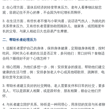
2
.
在心理方面，退休后经济的转变带来压力。老年人看事物比较悲
观，容易记住不开心的事，不会因为年纪增长而释怀。
3
.
在生活方面，有些长者不懂与小辈沟通，说话语气伤人，为彼此的
关系带来压力。又有些长者需要协助照顾孙儿、做家务，或照顾更年
长的父母。与家人相处日久也容易产生摩擦。
二、帮助长者处理压力
1
.
提醒长者爱护自己的身体，保持身体健康，定期做身体检查，按时
吃药。同时关心长者的生活是否正常，多问他们：胃口好吗？食物适
合吗？睡得好不好？心情怎样？
2
.
细心照顾，为他们多想一步，例：安排复诊的接送。帮助他们建立
健康的生活习惯，例：安排参加老人中心或其他唱歌班、跳舞班、电
影欣赏等文娱活动。
3
.
帮助长者建立良好的社交网络。老人需要友伴和日常的社交，要多
见人。可以是跟家人相聚，或是跟邻舍、朋友相聚，都会让他们开
怀。
4
.
与长者建立陪护关系。聆听是一种同理心，用亲切的笑容与长者聊