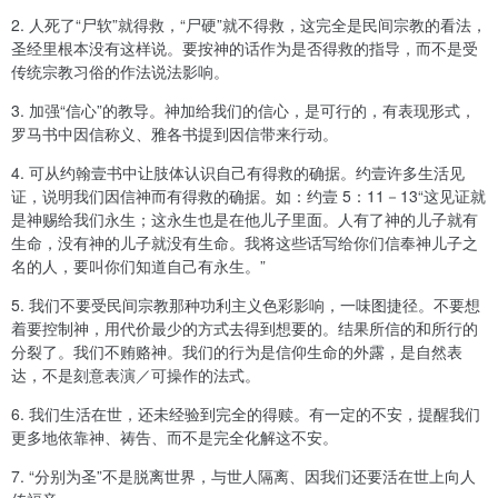
2.
人死了“尸软”就得救，“尸硬”就不得救，这完全是民间宗教的看法，
圣经里根本没有这样说。要按神的话作为是否得救的指导，而不是受
传统宗教习俗的作法说法影响。
3.
加强“信心”的教导。神加给我们的信心，是可行的，有表现形式，
罗马书中因信称义、雅各书提到因信带来行动。
4.
可从约翰壹书中让肢体认识自己有得救的确据。约壹许多生活见
证，说明我们因信神而有得救的确据。如：约壹 5：11－13“这见证就
是神赐给我们永生；这永生也是在他儿子里面。人有了神的儿子就有
生命，没有神的儿子就没有生命。我将这些话写给你们信奉神儿子之
名的人，要叫你们知道自己有永生。”
5.
我们不要受民间宗教那种功利主义色彩影响，一味图捷径。不要想
着要控制神，用代价最少的方式去得到想要的。结果所信的和所行的
分裂了。我们不贿赂神。我们的行为是信仰生命的外露，是自然表
达，不是刻意表演／可操作的法式。
6.
我们生活在世，还未经验到完全的得赎。有一定的不安，提醒我们
更多地依靠神、祷告、而不是完全化解这不安。
7.
“分别为圣”不是脱离世界，与世人隔离、因我们还要活在世上向人