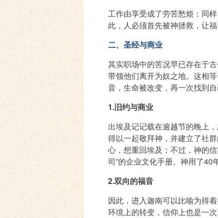
工作由享受成了劳苦愁烦；同样
此，人必须首先被神拯救，让福
二、圣经与商业
其实职场中的苦况早已存在于古
带领他们离开为奴之地。这相等
音，生命被改变，再一次找到自
1.旧约与商业
出埃及记记载在逾越节的晚上，
得以一起敬拜神，并建立了社群
心，想重回埃及；不过，神的信
司”的企业文化手册。神用了
40
2.双向的福音
因此，进入迦南可以比喻为得着
环境上的转变，信仰上也是一次