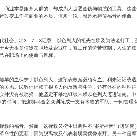
，商业本是服务人群的，却成为人追逐金钱与物质的工具。这些
音改变工作与商业的本质。进步一说，就是承担传福音的使命。
代社会。出
3
：
7
－
8
记载，以色列人的祖先在埃及为法老打工，
于今天很多信徒在职场及企业中，被工作的劳苦辖制，人生的焦
己在职场上的使命与目标。
羔羊的血保护了以色列人，这预表救赎必须有血。利未记记载透
的关系。民数记记载了很多人的反叛与斗争，还有外在的种种拦
实并没有被动摇，他坚定不移地继续带领以色列人迈进迦南。申
年的时间，把这群乌合之众训练成一支有水准的军队、一间管理
拯救的福音。然而，这拯救又衍生出两种不同的“福音”（进迦南
革命性的更新，因为脱离埃及代表着脱离偶像崇拜。另一种是摩