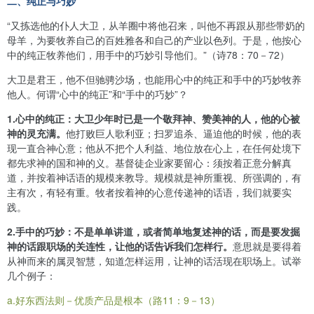
二、纯正与巧妙
“又拣选他的仆人大卫，从羊圈中将他召来，叫他不再跟从那些带奶的
母羊，为要牧养自己的百姓雅各和自己的产业以色列。于是，他按心
中的纯正牧养他们，用手中的巧妙引导他们。”（诗
78
：
70
－
72
）
大卫是君王，他不但驰骋沙场，也能用心中的纯正和手中的巧妙牧养
他人。何谓“心中的纯正”和“手中的巧妙”？
1.心中的纯正：大卫少年时已是一个敬拜神、赞美神的人，他的心被
神的灵充满。
他打败巨人歌利亚；扫罗追杀、逼迫他的时候，他的表
现一直合神心意；他从不把个人利益、地位放在心上，在任何处境下
都先求神的国和神的义。基督徒企业家要留心：须按着正意分解真
道，并按着神话语的规模来教导。规模就是神所重视、所强调的，有
主有次，有轻有重。牧者按着神的心意传递神的话语，我们就要实
践。
2.手中的巧妙：不是单单讲道，或者简单地复述神的话，而是要发掘
神的话跟职场的关连性，让他的话告诉我们怎样行。
意思就是要得着
从神而来的属灵智慧，知道怎样运用，让神的话活现在职场上。试举
几个例子：
a.
好东西法则－优质产品是根本（路
11
：
9
－
13
）