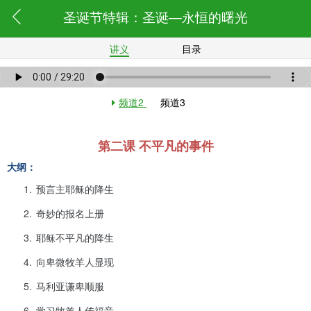
圣诞节特辑：圣诞—永恒的曙光
讲义
目录
频道2
频道3
第二课 不平凡的事件
大纲：
1.
预言主耶稣的降生
2.
奇妙的报名上册
3.
耶稣不平凡的降生
4.
向卑微牧羊人显现
5.
马利亚谦卑顺服
6.
学习牧羊人传福音