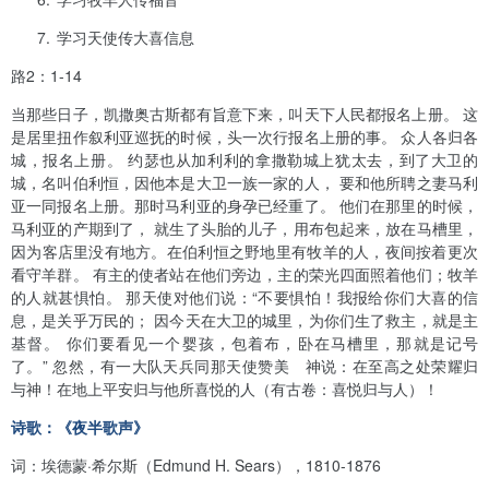
7.
学习天使传大喜信息
路
2
：
1
-14
当那些日子，凯撒奥古斯都有旨意下来，叫天下人民都报名上册。 这
是居里扭作叙利亚巡抚的时候，头一次行报名上册的事。 众人各归各
城，报名上册。 约瑟也从加利利的拿撒勒城上犹太去，到了大卫的
城，名叫伯利恒，因他本是大卫一族一家的人， 要和他所聘之妻马利
亚一同报名上册。那时马利亚的身孕已经重了。 他们在那里的时候，
马利亚的产期到了， 就生了头胎的儿子，用布包起来，放在马槽里，
因为客店里没有地方。在伯利恒之野地里有牧羊的人，夜间按着更次
看守羊群。 有主的使者站在他们旁边，主的荣光四面照着他们；牧羊
的人就甚惧怕。 那天使对他们说：“不要惧怕！我报给你们大喜的信
息，是关乎万民的； 因今天在大卫的城里，为你们生了救主，就是主
基督。 你们要看见一个婴孩，包着布，卧在马槽里，那就是记号
了。” 忽然，有一大队天兵同那天使赞美 神说：在至高之处荣耀归
与神！在地上平安归与他所喜悦的人（有古卷：喜悦归与人）！
诗歌：《夜半歌声》
词：埃德蒙
·
希尔斯（
Edmund H. Sears
），
1810-1876