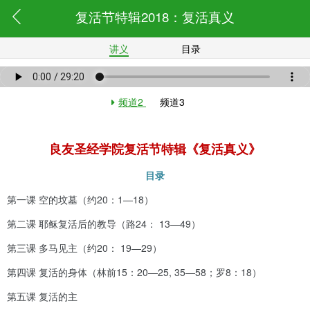
复活节特辑2018：复活真义
讲义
目录
频道2
频道3
良友圣经学院复活节特辑《复活真义》
目录
第一课 空的坟墓（约
20
：
1—18
）
第二课 耶稣复活后的教导（路
24
：
13—49
）
第三课 多马见主（约
20
：
19—29
）
第四课 复活的身体（林前
15
：
20—25, 35—58
；罗
8
：
18
）
第五课 复活的主