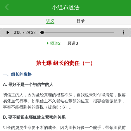
小组布道法
讲义
目录
频道2
频道3
第七课 组长的责任（一）
一、组长的资格
A.
最好不是一个初信主的人
初信主的人，因为圣经真理的根基不深，自我也未对付得清楚，很容
易凭血气行事。如果信主不久就站在带领的位置，很容会骄傲起来，
事奉不能得到神的喜悦（提前
3
：
6
）。
B. 要不断跟主耶稣建立紧密的关系
组长的属灵生命要不断的成长。因为组长好像一个舵手，带领组员前