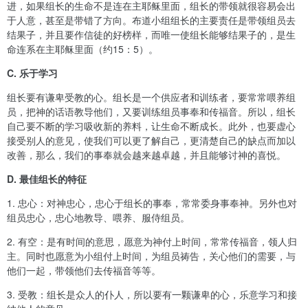
进，如果组长的生命不是连在主耶稣里面，组长的带领就很容易会出
于人意，甚至是带错了方向。布道小组组长的主要责任是带领组员去
结果子，并且要作信徒的好榜样，而唯一使组长能够结果子的，是生
命连系在主耶稣里面（约
15
：
5
）。
C. 乐于学习
组长要有谦卑受教的心。组长是一个供应者和训练者，要常常喂养组
员，把神的话语教导他们，又要训练组员事奉和传福音。所以，组长
自己要不断的学习吸收新的养料，让生命不断成长。此外，也要虚心
接受别人的意见，使我们可以更了解自己，更清楚自己的缺点而加以
改善，那么，我们的事奉就会越来越卓越，并且能够讨神的喜悦。
D. 最佳组长的特征
1.
忠心：对神忠心，忠心于组长的事奉，常常委身事奉神。另外也对
组员忠心，忠心地教导、喂养、服侍组员。
2.
有空：是有时间的意思，愿意为神付上时间，常常传福音，领人归
主。同时也愿意为小组付上时间，为组员祷告，关心他们的需要，与
他们一起，带领他们去传福音等等。
3.
受教：组长是众人的仆人，所以要有一颗谦卑的心，乐意学习和接