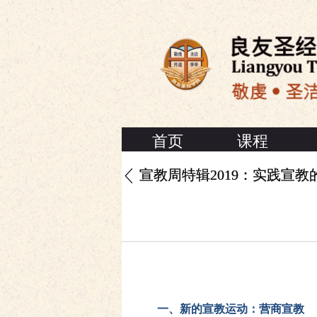
首页
课程
宣教周特辑2019：实践宣教
一、新的宣教运
动
：
营
商宣教