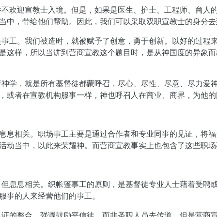
并不欢迎宣教士入境。但是，如果是医生、护士、工程师、商人
当中，带给他们帮助。因此，我们可以采取双职宣教士的身分去
是事工。我们被造时，就被赋予了创意，勇于创新。以好的过程
是这样，所以当讲到营商宣教这个题目时，是从神国度的异象而
于神学，就是所有基督徒都蒙呼召，尽心、尽性、尽意、尽力爱
，或者在宣教机构服事一样，神也呼召人在商业、商界，为他的
息息相关。职场事工主要是通过合作者和专业同事的见证，将福
活动当中，以此来荣耀神。而营商宣教事实上也包含了这些职场
，但息息相关。织帐篷事工的原则，是基督徒专业人士藉着受聘
服事的人来经营他们的事工。
见证的整合，强调鼓励平信徒，而非圣职人员去传道。但是营商