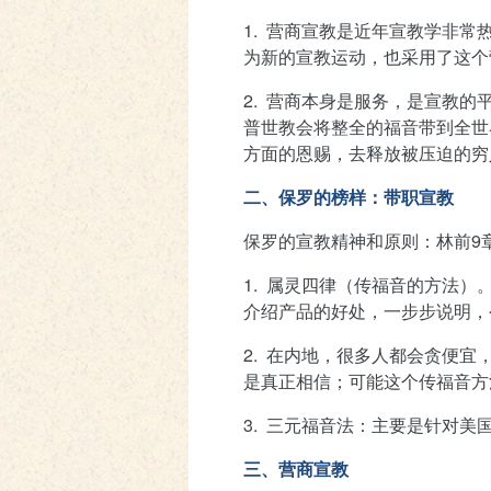
1.
营商宣教是近年宣教学非常
为新的宣教运动，也采用了这个
2.
营商本身是服务，是宣教的
普世教会将整全的福音带到全世
方面的恩赐，去释放被压迫的穷
二、保罗的榜样：带职宣教
保罗的宣教精神和原则：林前
9
1.
属灵四律（传福音的方法）
介绍产品的好处，一步步说明，
2.
在内地，很多人都会贪便宜
是真正相信；可能这个传福音方
3.
三元福音法：主要是针对美
三、营商宣教