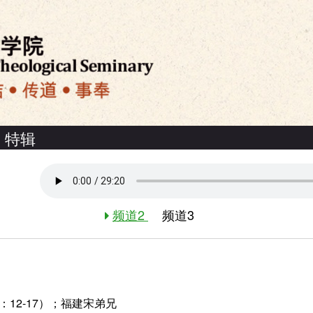
特辑
频道2
频道3
：12-17）；福建宋弟兄