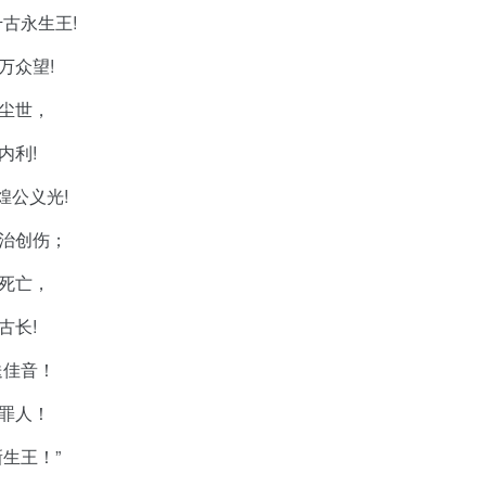
千古永生王
!
万众望
!
尘世，
内利
!
煌公义光
!
治创伤；
死亡，
古长
!
送佳音！
罪人！
生王！”