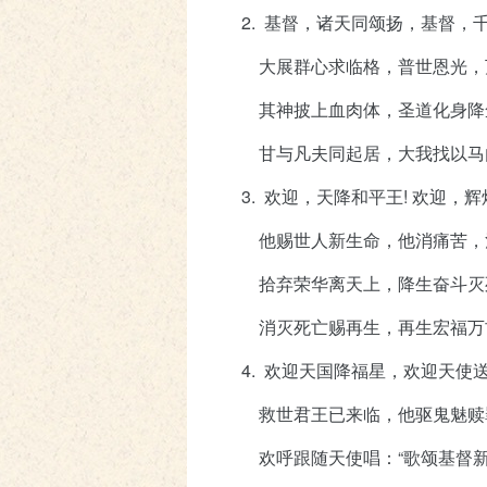
2. 基督，诸天同颂扬，基督，
大展群心求临格，普世恩光，
其神披上血肉体，圣道化身降
甘与凡夫同起居，大我找以马
3. 欢迎，天降和平王
!
欢迎，辉
他赐世人新生命，他消痛苦，
拾弃荣华离天上，降生奋斗灭
消灭死亡赐再生，再生宏福万
4. 欢迎天国降福星，欢迎天使
救世君王已来临，他驱鬼魅赎
欢呼跟随天使唱：“歌颂基督新