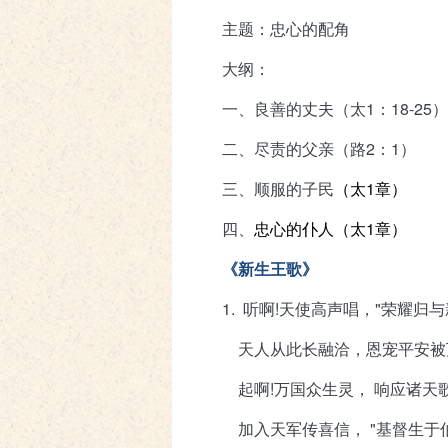
主题：忠心的配角
大纲：
一、
良善的丈夫（太
1
：
18-25
）
二、
尽责的父亲（路
2
：
1
）
三、
顺服的子民
（太1章）
四、
忠心的仆
人（太1章）
《新生王歌》
1. 听啊
!
天使高声唱，
"
荣耀归与
天人从此长融洽，恩宠平安被
起啊
!
万国众生灵， 响应诸天
加入天军传喜信，
"
基督生于