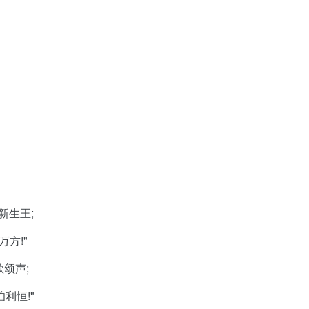
新生王
;
万方
!"
歌颂声
;
伯利恒
!"