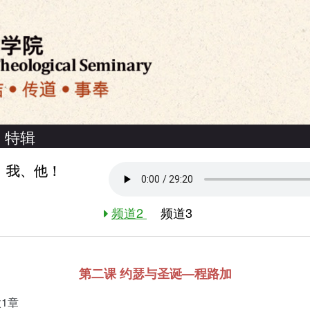
特辑
、我、他！
频道2
频道3
第二课
约瑟与圣诞—程路加
太1章