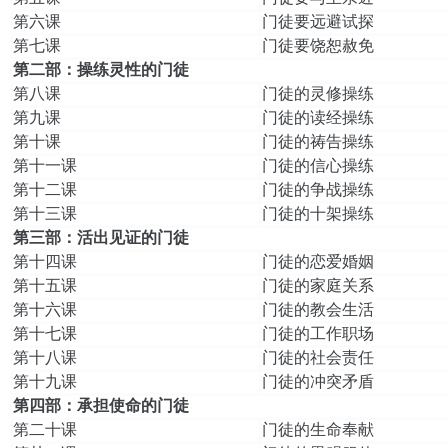
第六课
门徒要远避试探
第七课
门徒要饶恕赦免
第二部：操练灵性的门徒
第八课
门徒的灵修操练
第九课
门徒的读经操练
第十课
门徒的祷告操练
第十一课
门徒的信心操练
第十二课
门徒的争战操练
第十三课
门徒的十架操练
第三部：活出见证的门徒
第十四课
门徒的恋爱婚姻
第十五课
门徒的家庭关系
第十六课
门徒的教会生活
第十七课
门徒的工作职场
第十八课
门徒的社会责任
第十九课
门徒的冲突矛盾
第四部：承担使命的门徒
第二十课
门徒的生命奉献