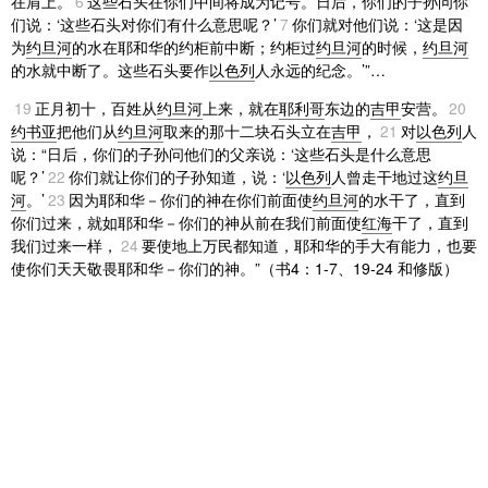
在肩上。
6
这些石头在你们中间将成为记号。日后，你们的子孙问你
们说：‘这些石头对你们有什么意思呢？’
7
你们就对他们说：‘这是因
为
约旦河
的水在耶和华的约柜前中断；约柜过
约旦河
的时候，
约旦河
的水就中断了。这些石头要作
以色列
人永远的纪念。’”…
19
正月初十，百姓从
约旦河
上来，就在
耶利哥
东边的
吉甲
安营。
20
约书亚
把他们从
约旦河
取来的那十二块石头立在
吉甲
，
21
对
以色列
人
说：“日后，你们的子孙问他们的父亲说：‘这些石头是什么意思
呢？’
22
你们就让你们的子孙知道，说：‘
以色列
人曾走干地过这
约旦
河
。’
23
因为耶和华－你们的神在你们前面使
约旦河
的水干了，直到
你们过来，就如耶和华－你们的神从前在我们前面使
红海
干了，直到
我们过来一样，
24
要使地上万民都知道，耶和华的手大有能力，也要
使你们天天敬畏耶和华－你们的神。”（书4：1-7、19-24 和修版）