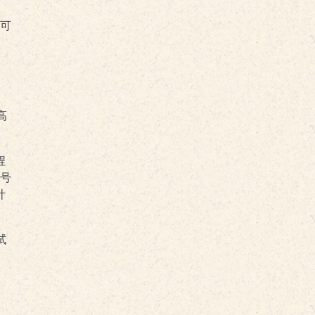
，可
高
程
号
计
试