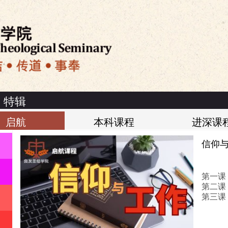
特辑
启航
本科课程
进深课
信仰
|
良友圣经学院介绍
|
关於良友电台
|
免责声明
|
私隐政策
第一课
第二课
第三课