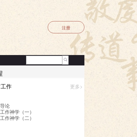
注册
程
与工作
更多>
|
使用条款
 导论
 工作神学（一）
 工作神学（二）