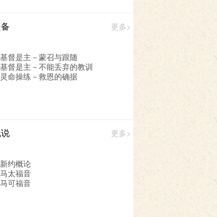
装备
更多>
 基督是主－蒙召与跟随
 基督是主－不能丢弃的教训
 灵命操练－救恩的确据
浅说
更多>
 新约概论
 马太福音
 马可福音