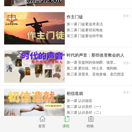
作主门徒
更多>
第一课 门徒要追求圣洁
第二课 门徒要切实悔改
第三课 门徒要信仰平衡
时代的声音：那些改变教会的人
第一课 安提阿的依纳爵、坡里...
更多>
第二课 爱任纽、特土良、俄利根
第三课 居普良、亚他拿修、圣巴西流
初信造就
更多>
第一课 认识福音
第二课 认识圣经（一）
第三课 认识圣经（二）
首页
课程
特辑
耶稣生平
更多>