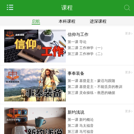
课程
启航
本科课程
进深课程
信仰与工作
更多>
第一课 导论
第二课 工作神学（一）
第三课 工作神学（二）
事奉装备
更多>
第一课 基督是主－蒙召与跟随
第二课 基督是主－不能丢弃的教训
第三课 灵命操练－救恩的确据
新约浅说
更多>
第一课 新约概论
第二课 马太福音
第三课 马可福音