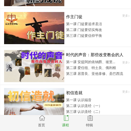
作主门徒
更多>
第一课 门徒要追求圣洁
第二课 门徒要切实悔改
第三课 门徒要信仰平衡
时代的声音：那些改变教会的人
第一课 安提阿的依纳爵、坡里...
更多>
第二课 爱任纽、特土良、俄利根
第三课 居普良、亚他拿修、圣巴西流
初信造就
更多>
第一课 认识福音
第二课 认识圣经（一）
第三课 认识圣经（二）
首页
课程
特辑
耶稣生平
更多>