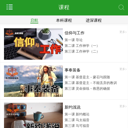
课程
启航
本科课程
进深课程
信仰与工作
更多>
第一课 导论
第二课 工作神学（一）
第三课 工作神学（二）
事奉装备
更多>
第一课 基督是主－蒙召与跟随
第二课 基督是主－不能丢弃的教训
第三课 灵命操练－救恩的确据
新约浅说
更多>
第一课 新约概论
第二课 马太福音
第三课 马可福音