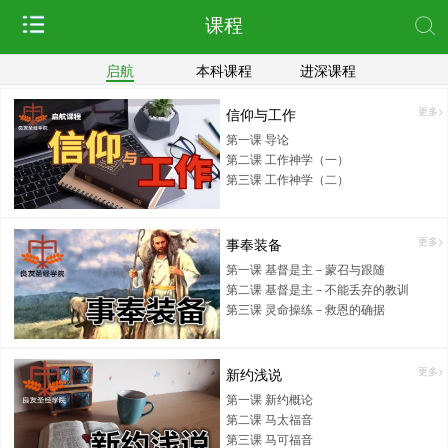
课程
启航
本科课程
进深课程
信仰与工作
更多>
第一课 导论
第二课 工作神学（一）
第三课 工作神学（二）
事奉装备
更多>
第一课 基督是主－蒙召与跟随
第二课 基督是主－不能丢弃的教训
第三课 灵命操练－救恩的确据
新约浅说
更多>
第一课 新约概论
第二课 马太福音
第三课 马可福音