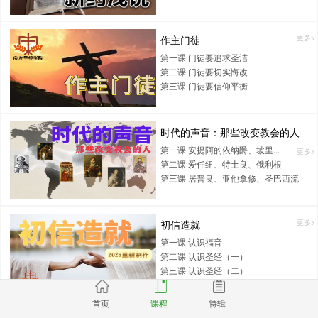
作主门徒
更多>
第一课 门徒要追求圣洁
第二课 门徒要切实悔改
第三课 门徒要信仰平衡
时代的声音：那些改变教会的人
第一课 安提阿的依纳爵、坡里...
更多>
第二课 爱任纽、特土良、俄利根
第三课 居普良、亚他拿修、圣巴西流
初信造就
更多>
第一课 认识福音
第二课 认识圣经（一）
第三课 认识圣经（二）
首页
课程
特辑
耶稣生平
更多>