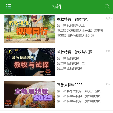
特辑
教牧特辑：视障同行
更多>
第一课 认识视障人士
第二课 带领视障人士外出注意事项
第三课 怎样与视障人士沟通
教牧特辑：教牧与试探
更多>
第一课 性的试探（一）
第二课 性的试探（二）
第三课 金钱的试探
宣教周特辑2025
更多>
第一课 再思大使命（林真儿老师）
第二课 科学与信仰（黄雅格牧师）
第三课 科学与使命（黄雅格牧师）