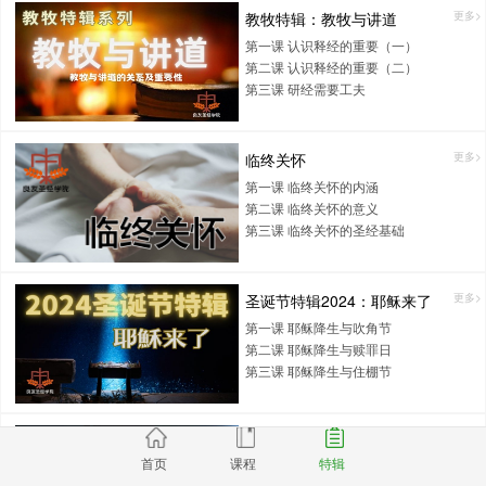
教牧特辑：教牧与讲道
更多>
第一课 认识释经的重要（一）
第二课 认识释经的重要（二）
第三课 研经需要工夫
临终关怀
更多>
第一课 临终关怀的内涵
第二课 临终关怀的意义
第三课 临终关怀的圣经基础
圣诞节特辑2024：耶稣来了
更多>
第一课 耶稣降生与吹角节
第二课 耶稣降生与赎罪日
第三课 耶稣降生与住棚节
哀伤辅导
更多>
首页
课程
特辑
第一课 失去，可以疗愈