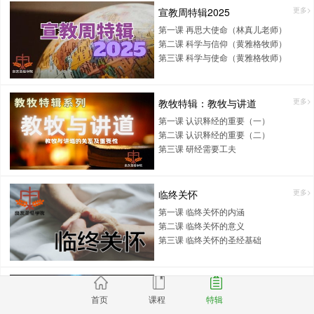
宣教周特辑2025
更多>
第一课 再思大使命（林真儿老师）
第二课 科学与信仰（黄雅格牧师）
第三课 科学与使命（黄雅格牧师）
教牧特辑：教牧与讲道
更多>
第一课 认识释经的重要（一）
第二课 认识释经的重要（二）
第三课 研经需要工夫
临终关怀
更多>
第一课 临终关怀的内涵
第二课 临终关怀的意义
第三课 临终关怀的圣经基础
圣诞节特辑2024：耶稣来了
更多>
首页
课程
特辑
第一课 耶稣降生与吹角节