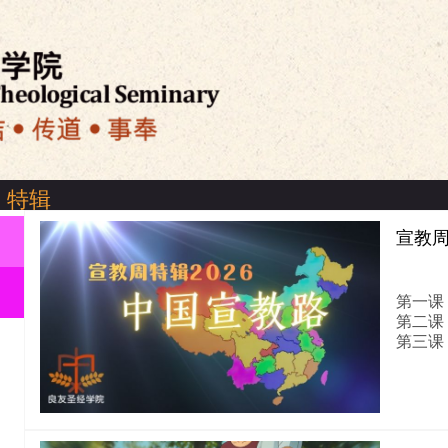
特辑
宣教周
|
良友圣经学院介绍
|
关於良友电台
|
免责声明
|
私隐政策
第一课
第二课
第三课