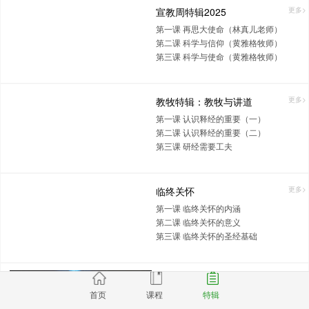
宣教周特辑2025
更多>
第一课 再思大使命（林真儿老师）
第二课 科学与信仰（黄雅格牧师）
第三课 科学与使命（黄雅格牧师）
教牧特辑：教牧与讲道
更多>
第一课 认识释经的重要（一）
第二课 认识释经的重要（二）
第三课 研经需要工夫
临终关怀
更多>
第一课 临终关怀的内涵
第二课 临终关怀的意义
第三课 临终关怀的圣经基础
圣诞节特辑2024：耶稣来了
更多>
首页
课程
特辑
第一课 耶稣降生与吹角节