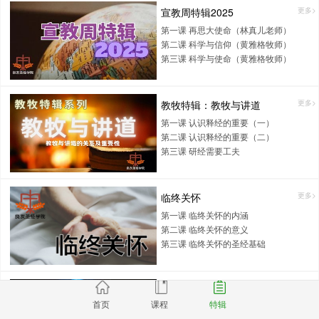
宣教周特辑2025
更多>
第一课 再思大使命（林真儿老师）
第二课 科学与信仰（黄雅格牧师）
第三课 科学与使命（黄雅格牧师）
教牧特辑：教牧与讲道
更多>
第一课 认识释经的重要（一）
第二课 认识释经的重要（二）
第三课 研经需要工夫
临终关怀
更多>
第一课 临终关怀的内涵
第二课 临终关怀的意义
第三课 临终关怀的圣经基础
圣诞节特辑2024：耶稣来了
更多>
首页
课程
特辑
第一课 耶稣降生与吹角节