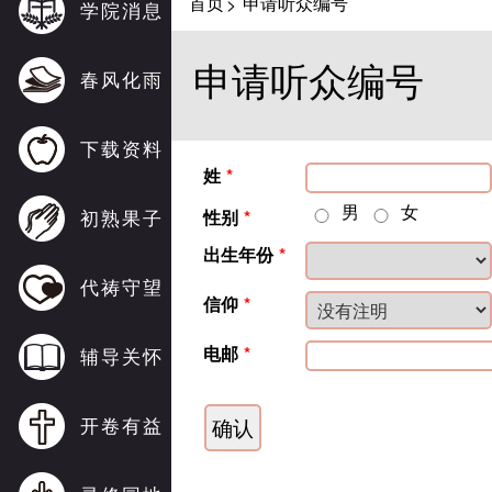
首页
申请听众编号
>
学院消息
申请听众编号
春风化雨
下载资料
姓
*
男
女
初熟果子
性别
*
出生年份
*
代祷守望
信仰
*
电邮
*
辅导关怀
开卷有益