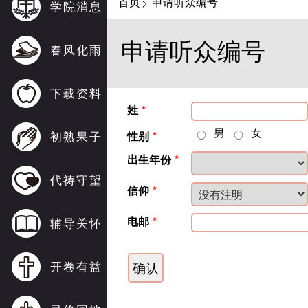
首页
申请听众编号
>
学院消息
申请听众编号
春风化雨
下载资料
姓
*
男
女
初熟果子
性别
*
出生年份
*
代祷守望
信仰
*
电邮
*
辅导关怀
开卷有益