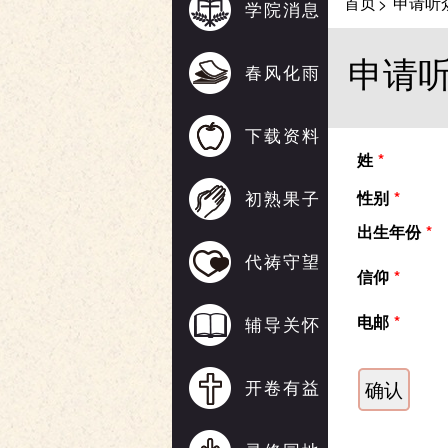
首页
申请听
>
学院消息
申请
春风化雨
下载资料
姓
*
初熟果子
性别
*
出生年份
*
代祷守望
信仰
*
电邮
*
辅导关怀
开卷有益