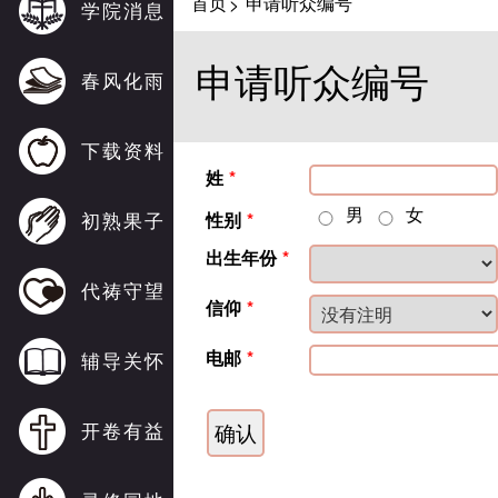
首页
申请听众编号
>
学院消息
申请听众编号
春风化雨
下载资料
姓
*
男
女
初熟果子
性别
*
出生年份
*
代祷守望
信仰
*
电邮
*
辅导关怀
开卷有益