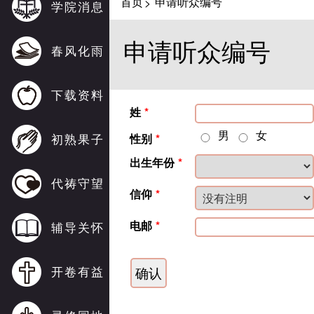
首页
申请听众编号
>
学院消息
申请听众编号
春风化雨
下载资料
姓
*
男
女
初熟果子
性别
*
出生年份
*
代祷守望
信仰
*
电邮
*
辅导关怀
开卷有益