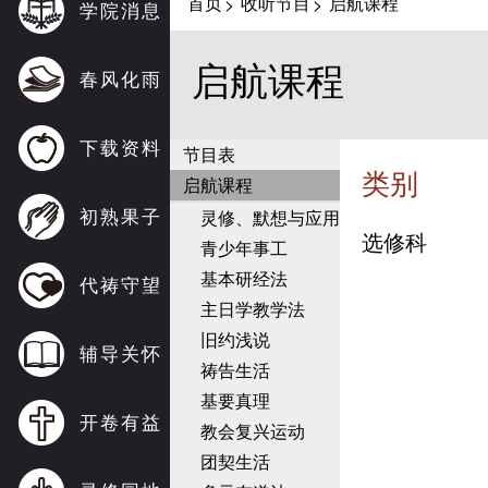
首页
收听节目
启航课程
>
>
学院消息
启航课程
春风化雨
下载资料
节目表
类别
启航课程
初熟果子
灵修、默想与应用
选修科
青少年事工
基本研经法
代祷守望
主日学教学法
旧约浅说
辅导关怀
祷告生活
基要真理
开卷有益
教会复兴运动
团契生活