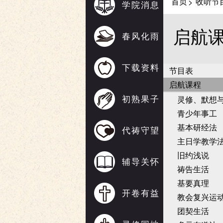
首页
收听节
>
学院消息
启航
春风化雨
下载资料
节目表
启航课程
初熟果子
灵修、默想
青少年事工
基本研经法
代祷守望
主日学教学
旧约浅说
辅导关怀
祷告生活
基要真理
开卷有益
教会复兴运
团契生活