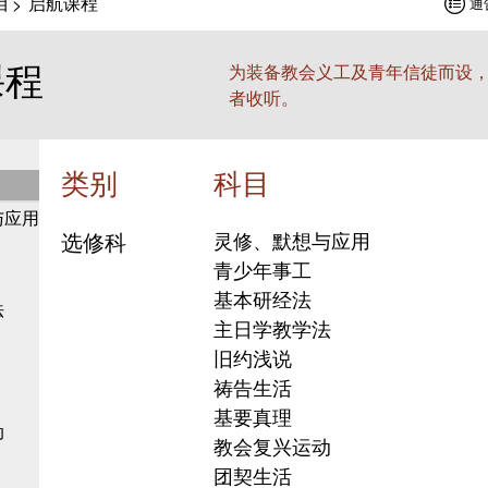
目
启航课程
>
通
课程
为装备教会义工及青年信徒而设
者收听。
类别
科目
与应用
选修科
灵修、默想与应用
青少年事工
基本研经法
法
主日学教学法
旧约浅说
祷告生活
基要真理
动
教会复兴运动
团契生活