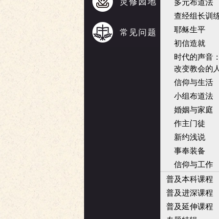
灵修园地
多元布道法
查经组长训
耶稣生平
常见问题
初信造就
时代的声音
改变教会的
信仰与生活
小组布道法
婚姻与家庭
作主门徒
新约浅说
事奉装备
信仰与工作
普及本科课程
普及进深课程
普及延伸课程