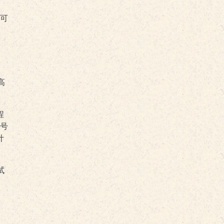
，可
高
程
号
计
试