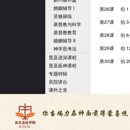
婚姻辅导 I
第26课
伯 1
灵修操练
第27课
伯 3
基督教与科学
基督教教育
第28课
伯 6
婚姻辅导 II
第29课
伯 1
神学思考法
普及进深课程
第30课
伯 2
普及延伸课程
专题特辑
良院讲台
课外之音