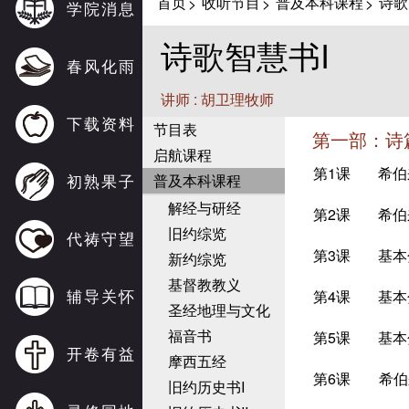
首页
收听节目
普及本科课程
诗歌
>
>
>
学院消息
诗歌智慧书I
春风化雨
讲师 : 胡卫理牧师
下载资料
节目表
第一部：诗
启航课程
第1课
希伯
初熟果子
普及本科课程
解经与研经
第2课
希伯
旧约综览
代祷守望
第3课
基本
新约综览
基督教教义
辅导关怀
第4课
基本
圣经地理与文化
福音书
第5课
基本
开卷有益
摩西五经
第6课
希伯
旧约历史书I