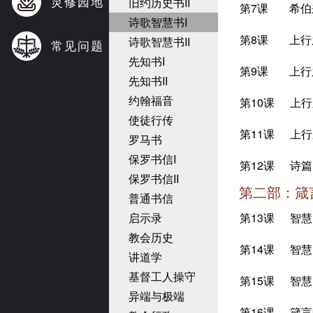
灵修园地
旧约历史书II
第7课
希伯
诗歌智慧书I
第8课
上行
诗歌智慧书II
常见问题
先知书I
第9课
上行
先知书II
约翰福音
第10课
上行
使徒行传
第11课
上行
罗马书
保罗书信I
第12课
诗篇
保罗书信II
第二部：箴
普通书信
启示录
第13课
智慧
教会历史
第14课
智慧
讲道学
基督工人操守
第15课
智慧
异端与极端
第16课
箴言