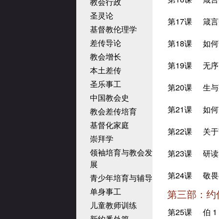
教会行政
圣灵论
第17课
箴言
基督教伦理学
差传导论
第18课
如何
教会增长
第19课
无序
本土差传
圣乐事工
第20课
生与
中国教会史
第21课
如何
教会差传培育
基督化家庭
第22课
关于
崇拜学
领袖培育与教会发
第23课
研读
展
第24课
敬畏
青少年培育与辅导
单身事工
第三部：约
儿童教师训练
第25课
伯 1
新约番外篇