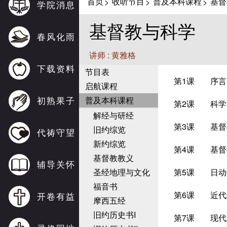
首页
收听节目
普及本科课程
基督
>
>
>
学院消息
基督教与科学
春风化雨
讲师 : 黄雅格
下载资料
节目表
第1课
序言
启航课程
初熟果子
普及本科课程
第2课
科学
解经与研经
第3课
基督
旧约综览
代祷守望
新约综览
第4课
基督
基督教教义
辅导关怀
圣经地理与文化
第5课
日动
福音书
第6课
近代
开卷有益
摩西五经
旧约历史书I
第7课
现代