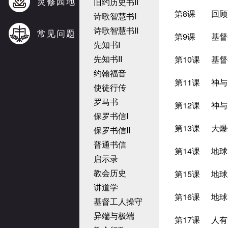
灵修园地
旧约历史书II
第8课
回顾
诗歌智慧书I
诗歌智慧书II
常见问题
第9课
基督
先知书I
先知书II
第10课
基督
约翰福音
第11课
神与
使徒行传
罗马书
第12课
神与
保罗书信I
第13课
大爆
保罗书信II
普通书信
第14课
地球
启示录
教会历史
第15课
地球
讲道学
第16课
地球
基督工人操守
异端与极端
第17课
人有