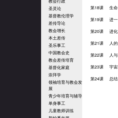
教会行政
第18课
生命
圣灵论
基督教伦理学
第19课
进一
差传导论
教会增长
第20课
进化
本土差传
第21课
人的
圣乐事工
中国教会史
第22课
人与
教会差传培育
第23课
宇宙
基督化家庭
崇拜学
第24课
总结
领袖培育与教会发
展
青少年培育与辅导
单身事工
儿童教师训练
新约番外篇