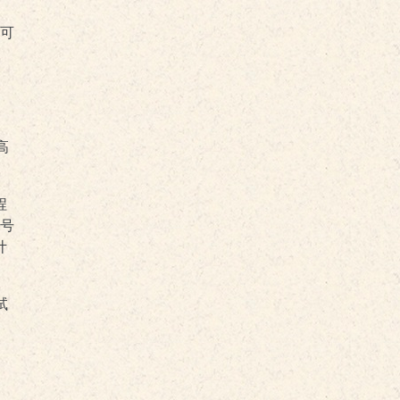
，可
高
程
号
计
试