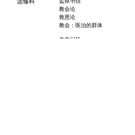
选修科
监狱书信
教会论
救恩论
教会：医治的群体
作主门徒
使用条款
|
私隐政策
|
免责声明
|
常见问题
|
关於良友电台