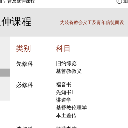
目
普及延伸课程
>
通
延伸课程
为装备教会义工及青年信徒而设
类别
科目
先修科
旧约综览
基督教教义
必修科
福音书
先知书I
讲道学
基督教伦理学
本土差传