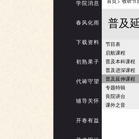
首页
收听节
>
学院消息
普及
春风化雨
下载资料
节目表
启航课程
初熟果子
普及本科课程
普及进深课程
普及延伸课程
代祷守望
专题特辑
良院讲台
辅导关怀
课外之音
开卷有益