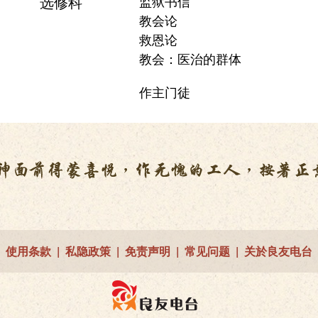
选修科
监狱书信
教会论
救恩论
教会：医治的群体
作主门徒
使用条款
|
私隐政策
|
免责声明
|
常见问题
|
关於良友电台