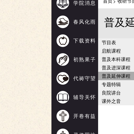
首页
收听节
>
学院消息
普及
春风化雨
下载资料
节目表
启航课程
初熟果子
普及本科课程
普及进深课程
普及延伸课程
代祷守望
专题特辑
良院讲台
辅导关怀
课外之音
开卷有益