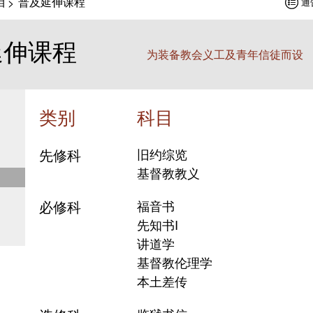
目
普及延伸课程
>
通
延伸课程
为装备教会义工及青年信徒而设
类别
科目
先修科
旧约综览
基督教教义
必修科
福音书
先知书I
讲道学
基督教伦理学
本土差传