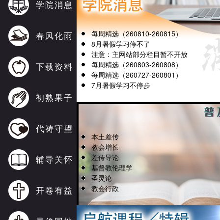
学院消息
每周精选（260810-260815）
春风化雨
8月暑假学习停不了
注意：主网站部分栏目暂不开放
每周精选（260803-260808）
下载资料
每周精选（260727-260801）
7月暑假学习不停步
初熟果子
代祷守望
本土差传
教会增长
差传导论
辅导关怀
基督教伦理学
圣灵论
教会行政
开卷有益