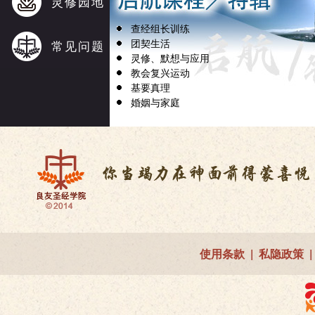
灵修园地
查经组长训练
团契生活
常见问题
灵修、默想与应用
教会复兴运动
基要真理
婚姻与家庭
使用条款
|
私隐政策