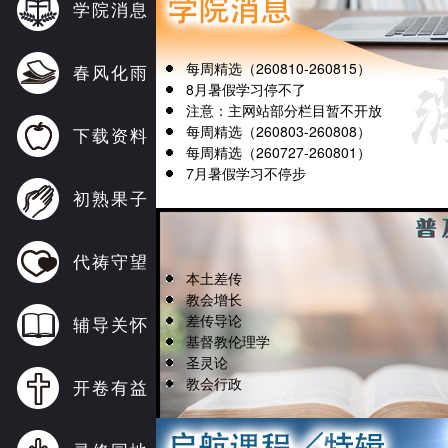
学院消息
每周精选（260810-260815）
春风化雨
8月暑假学习停不了
注意：主网站部分栏目暂不开放
每周精选（260803-260808）
下载资料
每周精选（260727-260801）
7月暑假学习不停步
初熟果子
代祷守望
本土差传
教会增长
差传导论
辅导关怀
基督教伦理学
圣灵论
教会行政
开卷有益