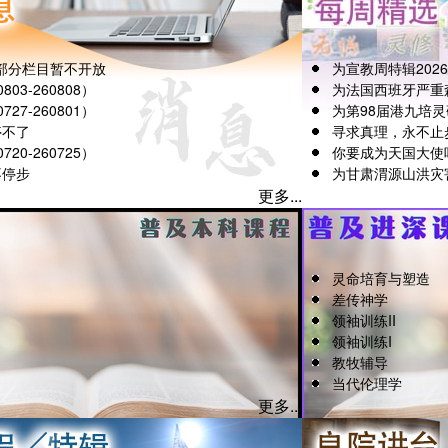
部分栏目暂不开放
为宣教周特辑202
03-260808）
为法国西班牙严重
27-260801）
为第98届港九培
停不了
寻求真理，永不止
20-260725）
你要成为天国大使
不停步
为甘肃渭源山洪灾
更多...
灵命培育与塑造
差传神学
领袖训练II
领袖训练I
教牧辅导
当代伦理学
更多...