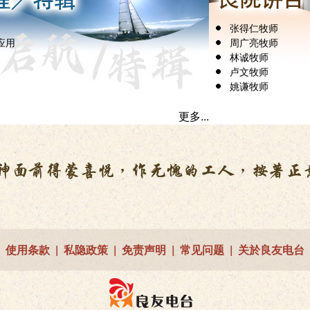
张得仁牧师
应用
周广亮牧师
林诚牧师
卢文牧师
姚谦牧师
更多...
使用条款
|
私隐政策
|
免责声明
|
常见问题
|
关於良友电台