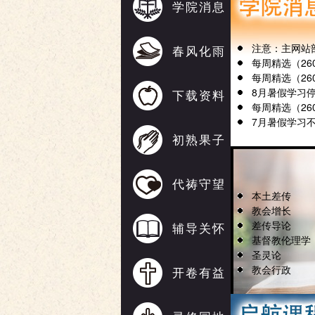
学院消息
注意：主网站
春风化雨
每周精选（2608
每周精选（2607
8月暑假学习
下载资料
每周精选（2607
7月暑假学习
初熟果子
代祷守望
本土差传
教会增长
差传导论
辅导关怀
基督教伦理学
圣灵论
教会行政
开卷有益