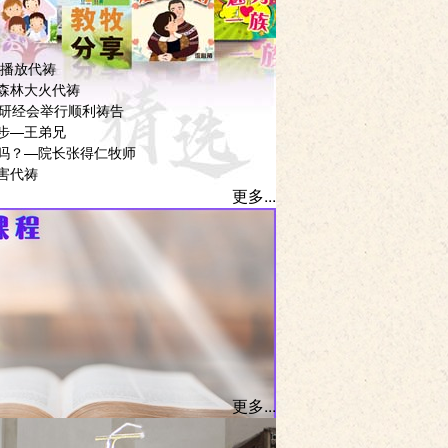
6播放代祷
森林大火代祷
灵研经会举行顺利祷告
步—王弟兄
吗？—院长张得仁牧师
害代祷
更多...
更多...