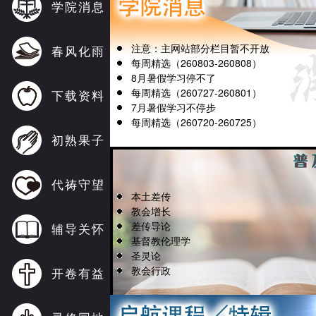
学院消息
注意：主网站部分栏目暂不开放
春风化雨
每周精选（260803-260808）
8月暑假学习停不了
每周精选（260727-260801）
下载资料
7月暑假学习不停步
每周精选（260720-260725）
初熟果子
代祷守望
本土差传
教会增长
差传导论
辅导关怀
基督教伦理学
圣灵论
教会行政
开卷有益