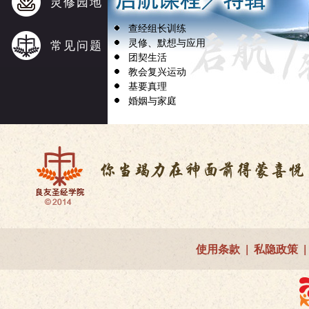
灵修园地
查经组长训练
灵修、默想与应用
常见问题
团契生活
教会复兴运动
基要真理
婚姻与家庭
使用条款
|
私隐政策