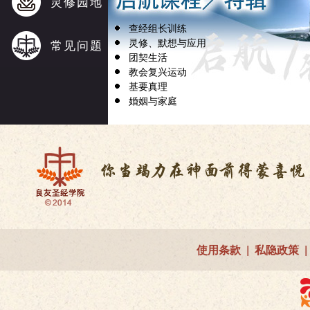
灵修园地
查经组长训练
灵修、默想与应用
常见问题
团契生活
教会复兴运动
基要真理
婚姻与家庭
使用条款
|
私隐政策