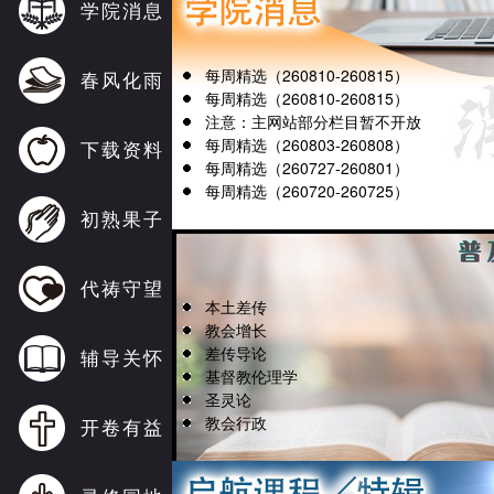
学院消息
每周精选（260810-260815）
春风化雨
每周精选（260810-260815）
注意：主网站部分栏目暂不开放
每周精选（260803-260808）
下载资料
每周精选（260727-260801）
每周精选（260720-260725）
初熟果子
代祷守望
本土差传
教会增长
差传导论
辅导关怀
基督教伦理学
圣灵论
教会行政
开卷有益