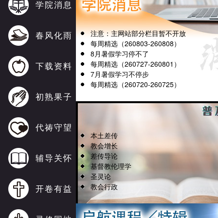
学院消息
注意：主网站部分栏目暂不开放
春风化雨
每周精选（260803-260808）
8月暑假学习停不了
每周精选（260727-260801）
下载资料
7月暑假学习不停步
每周精选（260720-260725）
初熟果子
代祷守望
本土差传
教会增长
差传导论
辅导关怀
基督教伦理学
圣灵论
教会行政
开卷有益