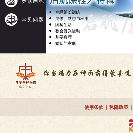
灵修园地
查经组长训练
灵修、默想与应用
常见问题
团契生活
教会复兴运动
基要真理
婚姻与家庭
使用条款
|
私隐政策