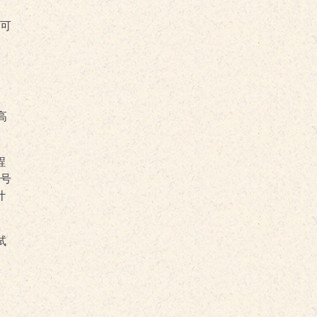
，可
高
程
号
计
试